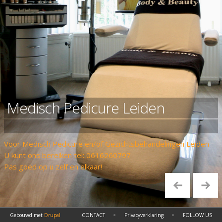
Medisch Pedicure Leiden
Voor Medisch Pedicure en/of Gezichtsbehandelingen Leiden
U kunt ons bereiken tel: 0616260797
Pas goed op u zelf en elkaar!
•
•
Gebouwd met
Drupal
CONTACT
Privacyverklaring
FOLLOW US